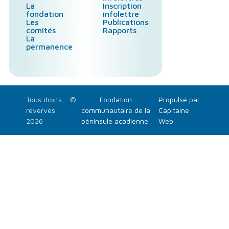
La
Inscription
fondation
infolettre
Les
Publications
comités
Rapports
La
permanence
Tous droits
©
Fondation
Propulsé par
révervés
communautaire de la
Capitaine
2026
péninsule acadienne.
Web