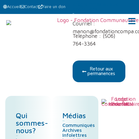
programmes et aux
Accueil
Contact
Faire un don
opérations
Courriel :
manon@fondationcompa.
Téléphone : (506)
764-3364
Retour aux
permanences
Qui
Médias
sommes-
Communiqués
nous?
Archives
Infolettres