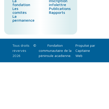
La
Inscription
fondation
infolettre
Les
Publications
comités
Rapports
La
permanence
Tous droits
©
Fondation
Propulsé par
révervés
communautaire de la
Capitaine
2026
péninsule acadienne.
Web