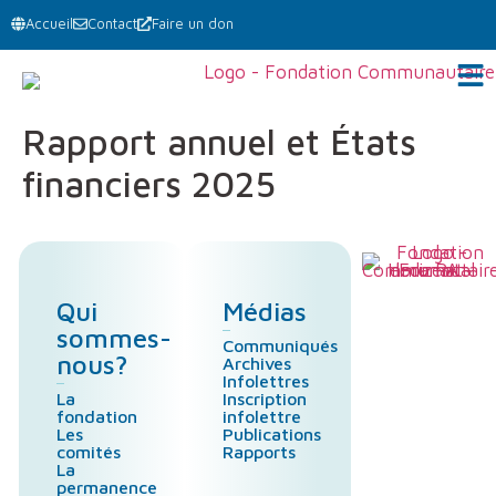
Accueil
Contact
Faire un don
Rapport annuel et États
financiers 2025
Qui
Médias
sommes-
Communiqués
nous?
Archives
Infolettres
La
Inscription
fondation
infolettre
Les
Publications
comités
Rapports
La
permanence