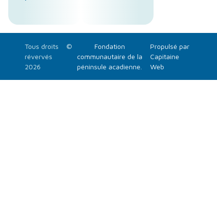
Tous droits
©
Fondation
Propulsé par
révervés
communautaire de la
Capitaine
2026
péninsule acadienne.
Web