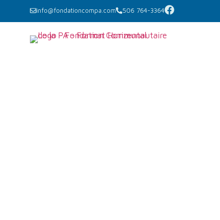
info@fondationcompa.com
506 764-3364