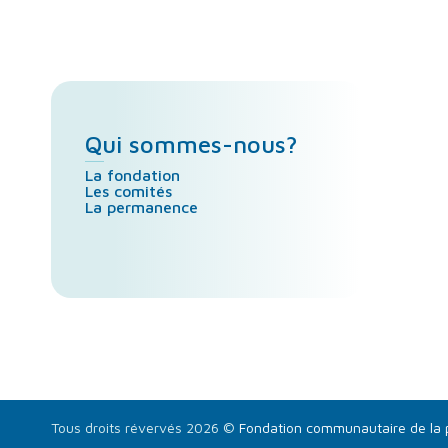
Qui sommes-nous?
La fondation
Les comités
La permanence
Tous droits révervés 2026
©
Fondation communautaire de la 