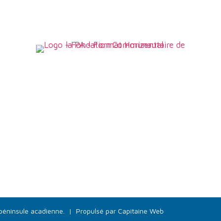
péninsule acadienne.
|
Propulsé par Capitaine Web