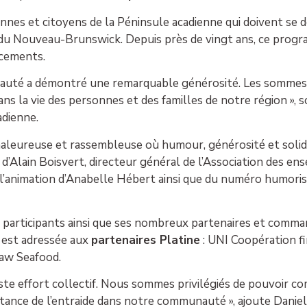
yennes et citoyens de la Péninsule acadienne qui doivent se 
t du Nouveau-Brunswick. Depuis près de vingt ans, ce pro
acements.
nauté a démontré une remarquable générosité. Les sommes 
s la vie des personnes et des familles de notre région », s
dienne.
haleureuse et rassembleuse où humour, générosité et solida
’Alain Boisvert, directeur général de l’Association des e
’animation d’Anabelle Hébert ainsi que du numéro humorist
s participants ainsi que ses nombreux partenaires et comman
 est adressée aux
partenaires Platine
: UNI Coopération fi
raw Seafood.
aste effort collectif. Nous sommes privilégiés de pouvoir c
rtance de l’entraide dans notre communauté », ajoute Daniel