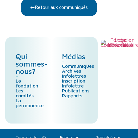
Retour aux communiqués
Qui
Médias
sommes-
Communiqués
nous?
Archives
Infolettres
La
Inscription
fondation
infolettre
Les
Publications
comités
Rapports
La
permanence
Tous droits
©
Fondation
Propulsé par