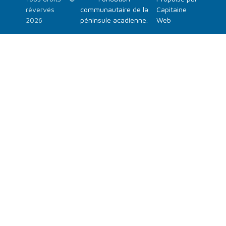
révervés
communautaire de la
Capitaine
2026
péninsule acadienne.
Web